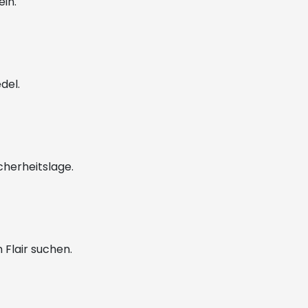
ein.
edel.
icherheitslage.
 Flair suchen.