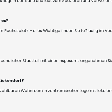
liegt in der Nähe und lädt zum Spazieren und Verweilen 
 es?
Rochusplatz – alles Wichtige finden Sie fußläufig im Ve
enfreundlicher Stadtteil mit einer insgesamt angenehmen S
 Bickendorf?
e bezahlbaren Wohnraum in zentrumsnaher Lage mit lokalem