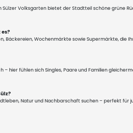
ülzer Volksgarten bietet der Stadtteil schöne grüne Rück
 es?
Läden, Bäckereien, Wochenmärkte sowie Supermärkte, die I
lich – hier fühlen sich Singles, Paare und Familien gleicher
Sülz?
Stadtleben, Natur und Nachbarschaft suchen – perfekt für j