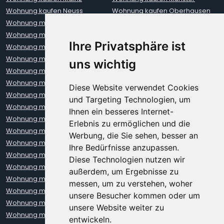
Wohnung kaufen Neuss
Wohnung kaufen Oberhausen
Wohnung mieten Aachen
Wohnung mieten Augsburg
Wohnung mieten Berlin
Wohnung mieten Bielefeld
Ihre Privatsphäre ist
Wohnung mieten Bochum
Wohnung mieten Bonn
Wohnung mieten Bremen
Wohnung mieten Darmstadt
uns wichtig
Wohnung mieten Dortmund
Wohnung mieten Dresden
Wohnung mieten Düsseldorf
Wohnung mieten Erfurt
Diese Website verwendet Cookies
Wohnung mieten Frankfurt
Wohnung mieten Freiburg
und Targeting Technologien, um
Wohnung mieten Hamburg
Wohnung mieten Hannover
Ihnen ein besseres Internet-
Wohnung mieten Heidelberg
Wohnung mieten Karlsruhe
Erlebnis zu ermöglichen und die
Wohnung mieten Kiel
Wohnung mieten Kleve
Werbung, die Sie sehen, besser an
Wohnung mieten Koblenz
Wohnung mieten Krefeld
Ihre Bedürfnisse anzupassen.
Wohnung mieten Leipzig
Wohnung mieten Leverkusen
Diese Technologien nutzen wir
Wohnung mieten Lübeck
Wohnung mieten Mainz
außerdem, um Ergebnisse zu
Wohnung mieten Mannheim
Wohnung mieten München
messen, um zu verstehen, woher
Wohnung mieten Münster
Wohnung mieten Neuss
unsere Besucher kommen oder um
Wohnung mieten Nürnberg
Wohnung mieten Oberhausen
unsere Website weiter zu
Wohnung mieten Oldenburg
Wohnung mieten Regensburg
entwickeln.