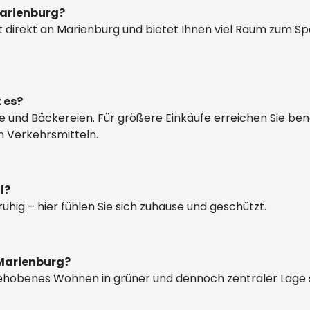
Marienburg?
zt direkt an Marienburg und bietet Ihnen viel Raum zum S
 es?
fte und Bäckereien. Für größere Einkäufe erreichen Sie be
n Verkehrsmitteln.
il?
 ruhig – hier fühlen Sie sich zuhause und geschützt.
 Marienburg?
ie gehobenes Wohnen in grüner und dennoch zentraler Lage