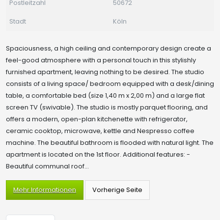
Postleitzahl
50672
Stadt
Köln
Spaciousness, a high ceiling and contemporary design create a
feel-good atmosphere with a personal touch in this stylishly
furnished apartment, leaving nothing to be desired. The studio
consists of a living space/ bedroom equipped with a desk/dining
table, a comfortable bed (size 1,40 m x 2,00 m) and a large flat
screen TV (swivable). The studio is mostly parquet flooring, and
offers a modern, open-plan kitchenette with refrigerator,
ceramic cooktop, microwave, kettle and Nespresso coffee
machine. The beautiful bathroom is flooded with natural light. The
apartment is located on the 1st floor. Additional features: -
Beautiful communal roof...
Mehr Informationen