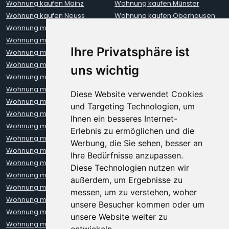
Wohnung kaufen Mainz
Wohnung kaufen Münster
Wohnung kaufen Neuss
Wohnung kaufen Oberhausen
Wohnung mieten Aachen
Wohnung mieten Augsburg
Wohnung mieten Berlin
Wohnung mieten Bielefeld
Ihre Privatsphäre ist
Wohnung mieten Bochum
Wohnung mieten Bonn
Wohnung mieten Bremen
Wohnung mieten Darmstadt
uns wichtig
Wohnung mieten Dortmund
Wohnung mieten Dresden
Wohnung mieten Düsseldorf
Wohnung mieten Erfurt
Diese Website verwendet Cookies
Wohnung mieten Frankfurt
Wohnung mieten Freiburg
und Targeting Technologien, um
Wohnung mieten Hamburg
Wohnung mieten Hannover
Ihnen ein besseres Internet-
Wohnung mieten Heidelberg
Wohnung mieten Karlsruhe
Erlebnis zu ermöglichen und die
Wohnung mieten Kiel
Wohnung mieten Kleve
Werbung, die Sie sehen, besser an
Wohnung mieten Koblenz
Wohnung mieten Krefeld
Ihre Bedürfnisse anzupassen.
Wohnung mieten Leipzig
Wohnung mieten Leverkusen
Diese Technologien nutzen wir
Wohnung mieten Lübeck
Wohnung mieten Mainz
außerdem, um Ergebnisse zu
Wohnung mieten Mannheim
Wohnung mieten München
messen, um zu verstehen, woher
Wohnung mieten Münster
Wohnung mieten Neuss
unsere Besucher kommen oder um
Wohnung mieten Nürnberg
Wohnung mieten Oberhausen
unsere Website weiter zu
Wohnung mieten Oldenburg
Wohnung mieten Regensburg