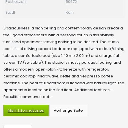
Postleitzahl
50672
Stadt
Köln
Spaciousness, a high ceiling and contemporary design create a
feel-good atmosphere with a personal touch in this stylishly
furnished apartment, leaving nothing to be desired. The studio
consists of a living space/ bedroom equipped with a desk/dining
table, a comfortable bed (size 1.40 m x 2.00 m) and a large flat
screen TV (swivable). The studio is mostly parquet flooring, and
offers a modern, open-plan kitchenette with refrigerator,
ceramic cooktop, microwave, kettle and Nespresso coffee
machine. The beautiful bathroom is flooded with natural light. The
apartment is located on the 2nd floor. Additional features: -
Beautiful communal roof...
Mehr Informationen