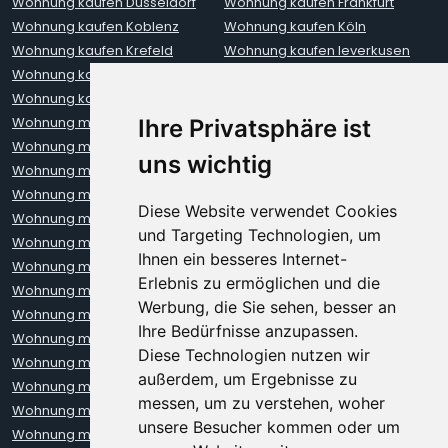
Wohnung kaufen Düsseldorf
Wohnung kaufen Frankfurt
Wohnung kaufen Koblenz
Wohnung kaufen Köln
Wohnung kaufen Krefeld
Wohnung kaufen leverkusen
Wohnung kaufen Mainz
Wohnung kaufen Münster
Wohnung kaufen Neuss
Wohnung kaufen Oberhausen
Wohnung mieten Aachen
Wohnung mieten Augsburg
Ihre Privatsphäre ist
Wohnung mieten Berlin
Wohnung mieten Bielefeld
uns wichtig
Wohnung mieten Bochum
Wohnung mieten Bonn
Wohnung mieten Bremen
Wohnung mieten Darmstadt
Diese Website verwendet Cookies
Wohnung mieten Dortmund
Wohnung mieten Dresden
und Targeting Technologien, um
Wohnung mieten Düsseldorf
Wohnung mieten Erfurt
Ihnen ein besseres Internet-
Wohnung mieten Frankfurt
Wohnung mieten Freiburg
Erlebnis zu ermöglichen und die
Wohnung mieten Hamburg
Wohnung mieten Hannover
Werbung, die Sie sehen, besser an
Wohnung mieten Heidelberg
Wohnung mieten Karlsruhe
Ihre Bedürfnisse anzupassen.
Wohnung mieten Kiel
Wohnung mieten Kleve
Diese Technologien nutzen wir
Wohnung mieten Koblenz
Wohnung mieten Krefeld
außerdem, um Ergebnisse zu
Wohnung mieten Leipzig
Wohnung mieten Leverkusen
messen, um zu verstehen, woher
Wohnung mieten Lübeck
Wohnung mieten Mainz
unsere Besucher kommen oder um
Wohnung mieten Mannheim
Wohnung mieten München