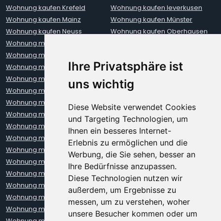
Wohnung kaufen Krefeld
Wohnung kaufen leverkusen
Wohnung kaufen Mainz
Wohnung kaufen Münster
Wohnung kaufen Neuss
Wohnung kaufen Oberhausen
Wohnung mieten Aachen
Wohnung mieten Augsburg
Wohnung mieten Berlin
Wohnung mieten Bielefeld
Ihre Privatsphäre ist
Wohnung mieten Bochum
Wohnung mieten Bonn
Wohnung mieten Bremen
Wohnung mieten Darmstadt
uns wichtig
Wohnung mieten Dortmund
Wohnung mieten Dresden
Wohnung mieten Düsseldorf
Wohnung mieten Erfurt
Diese Website verwendet Cookies
Wohnung mieten Frankfurt
Wohnung mieten Freiburg
und Targeting Technologien, um
Wohnung mieten Hamburg
Wohnung mieten Hannover
Ihnen ein besseres Internet-
Wohnung mieten Heidelberg
Wohnung mieten Karlsruhe
Erlebnis zu ermöglichen und die
Wohnung mieten Kiel
Wohnung mieten Kleve
Werbung, die Sie sehen, besser an
Wohnung mieten Koblenz
Wohnung mieten Krefeld
Ihre Bedürfnisse anzupassen.
Wohnung mieten Leipzig
Wohnung mieten Leverkusen
Diese Technologien nutzen wir
Wohnung mieten Lübeck
Wohnung mieten Mainz
außerdem, um Ergebnisse zu
Wohnung mieten Mannheim
Wohnung mieten München
messen, um zu verstehen, woher
Wohnung mieten Münster
Wohnung mieten Neuss
unsere Besucher kommen oder um
Wohnung mieten Nürnberg
Wohnung mieten Oberhausen