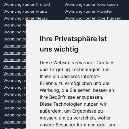
Wohnung kaufen Krefeld
Wohnung kaufen leverkusen
Wohnung kaufen Mainz
Wohnung kaufen Münster
Wohnung kaufen Neuss
Wohnung kaufen Oberhausen
Wohnung mieten Aachen
Wohnung mieten Augsburg
Wohnung mieten Berlin
Wohnung mieten Bielefeld
Ihre Privatsphäre ist
Wohnung mieten Bochum
Wohnung mieten Bonn
Wohnung mieten Bremen
Wohnung mieten Darmstadt
uns wichtig
Wohnung mieten Dortmund
Wohnung mieten Dresden
Wohnung mieten Düsseldorf
Wohnung mieten Erfurt
Diese Website verwendet Cookies
Wohnung mieten Frankfurt
Wohnung mieten Freiburg
und Targeting Technologien, um
Wohnung mieten Hamburg
Wohnung mieten Hannover
Ihnen ein besseres Internet-
Wohnung mieten Heidelberg
Wohnung mieten Karlsruhe
Erlebnis zu ermöglichen und die
Wohnung mieten Kiel
Wohnung mieten Kleve
Werbung, die Sie sehen, besser an
Wohnung mieten Koblenz
Wohnung mieten Krefeld
Ihre Bedürfnisse anzupassen.
Wohnung mieten Leipzig
Wohnung mieten Leverkusen
Diese Technologien nutzen wir
Wohnung mieten Lübeck
Wohnung mieten Mainz
außerdem, um Ergebnisse zu
Wohnung mieten Mannheim
Wohnung mieten München
messen, um zu verstehen, woher
Wohnung mieten Münster
Wohnung mieten Neuss
unsere Besucher kommen oder um
Wohnung mieten Nürnberg
Wohnung mieten Oberhausen