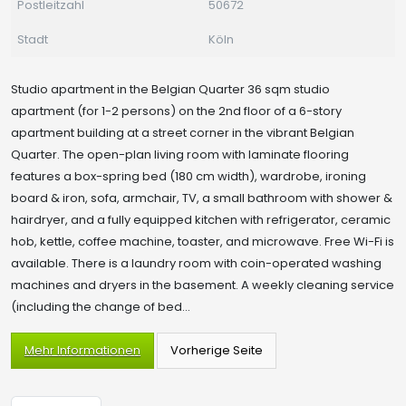
Postleitzahl
50672
Stadt
Köln
Studio apartment in the Belgian Quarter 36 sqm studio
apartment (for 1-2 persons) on the 2nd floor of a 6-story
apartment building at a street corner in the vibrant Belgian
Quarter. The open-plan living room with laminate flooring
features a box-spring bed (180 cm width), wardrobe, ironing
board & iron, sofa, armchair, TV, a small bathroom with shower &
hairdryer, and a fully equipped kitchen with refrigerator, ceramic
hob, kettle, coffee machine, toaster, and microwave. Free Wi-Fi is
available. There is a laundry room with coin-operated washing
machines and dryers in the basement. A weekly cleaning service
(including the change of bed...
Mehr Informationen