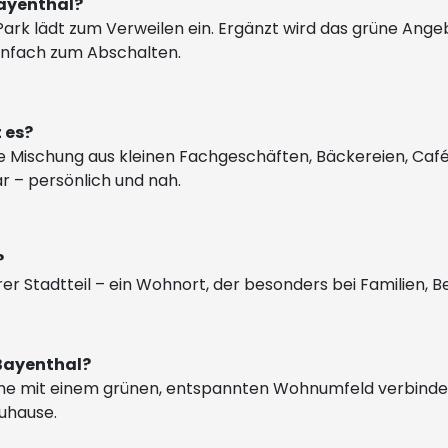
Bayenthal?
r Park lädt zum Verweilen ein. Ergänzt wird das grüne A
einfach zum Abschalten.
 es?
e Mischung aus kleinen Fachgeschäften, Bäckereien, Café
r – persönlich und nah.
?
erer Stadtteil – ein Wohnort, der besonders bei Familien, B
 Bayenthal?
dtnähe mit einem grünen, entspannten Wohnumfeld verbinde
zuhause.