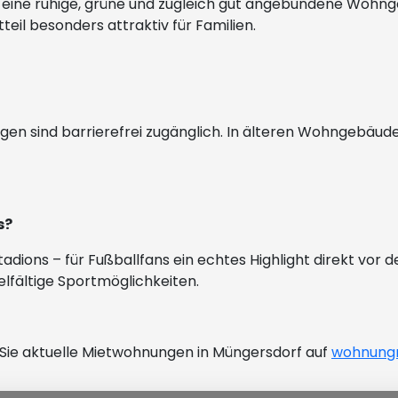
 die eine ruhige, grüne und zugleich gut angebundene Woh
il besonders attraktiv für Familien.
ngen sind barrierefrei zugänglich. In älteren Wohngebäud
s?
dions – für Fußballfans ein echtes Highlight direkt vor d
ielfältige Sportmöglichkeiten.
 Sie aktuelle Mietwohnungen in Müngersdorf auf
wohnungm